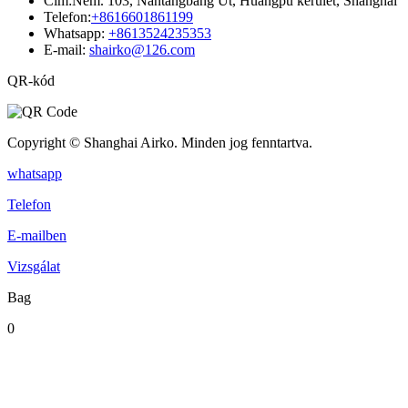
Cím:
Nem. 103, Nantangbang Út, Huangpu kerület, Shanghai
Telefon:
+8616601861199
Whatsapp:
+8613524235353
E-mail:
shairko@126.com
QR-kód
Copyright © Shanghai Airko. Minden jog fenntartva.
whatsapp
Telefon
E-mailben
Vizsgálat
Bag
0