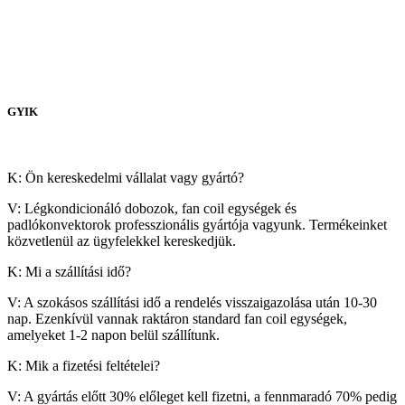
GYIK
K: Ön kereskedelmi vállalat vagy gyártó?
V: Légkondicionáló dobozok, fan coil egységek és
padlókonvektorok professzionális gyártója vagyunk. Termékeinket
közvetlenül az ügyfelekkel kereskedjük.
K: Mi a szállítási idő?
V: A szokásos szállítási idő a rendelés visszaigazolása után 10-30
nap. Ezenkívül vannak raktáron standard fan coil egységek,
amelyeket 1-2 napon belül szállítunk.
K: Mik a fizetési feltételei?
V: A gyártás előtt 30% előleget kell fizetni, a fennmaradó 70% pedig