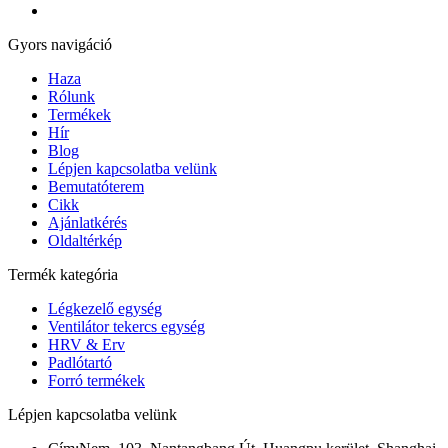
Gyors navigáció
Haza
Rólunk
Termékek
Hír
Blog
Lépjen kapcsolatba velünk
Bemutatóterem
Cikk
Ajánlatkérés
Oldaltérkép
Termék kategória
Légkezelő egység
Ventilátor tekercs egység
HRV & Erv
Padlótartó
Forró termékek
Lépjen kapcsolatba velünk