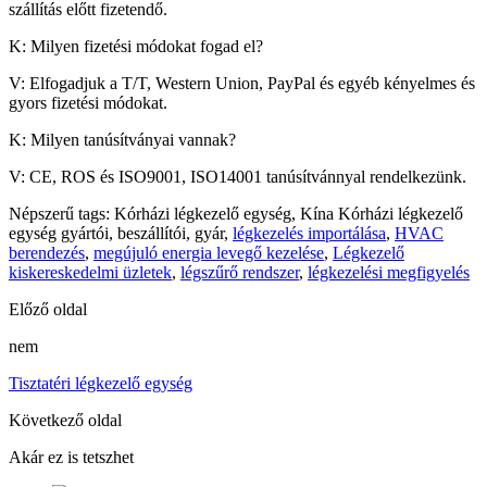
szállítás előtt fizetendő.
K: Milyen fizetési módokat fogad el?
V: Elfogadjuk a T/T, Western Union, PayPal és egyéb kényelmes és
gyors fizetési módokat.
K: Milyen tanúsítványai vannak?
V: CE, ROS és ISO9001, ISO14001 tanúsítvánnyal rendelkezünk.
Népszerű tags: Kórházi légkezelő egység, Kína Kórházi légkezelő
egység gyártói, beszállítói, gyár,
légkezelés importálása
,
HVAC
berendezés
,
megújuló energia levegő kezelése
,
Légkezelő
kiskereskedelmi üzletek
,
légszűrő rendszer
,
légkezelési megfigyelés
Előző oldal
nem
Tisztatéri légkezelő egység
Következő oldal
Akár ez is tetszhet