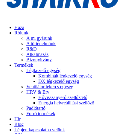
Haza
Rólunk
A mi gyárunk
A történelmünk
R&D
Alkalmazás
Bizonyítvány
Termékek
Légkezelő egység
Kombinált légkezelő egység
DX légkezelő egység
Ventilátor tekercs egység
HRV & Erv
Hővisszanyerő szellőztető
Energia helyreállítási szellõzõ
Padlótartó
Forró termékek
Hír
Blog
Lépjen kapcsolatba velünk