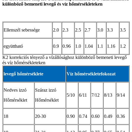
különböző bemeneti levegő és víz hőmérsékleteken
Ellenszél sebessége
2.0
2.3
2.5
2.7
3.0
3.3
3.5
együttható
0.9
0.96
1.0
1.04
1.1
1.16
1.2
K2 korrekciós tényező a vízállósághoz különböző bemeneti levegő
és víz hőmérsékleteken
levegő hőmérséklete
Víz hőmérséklete
fokozat
Nedves izzó
Száraz izzó
5/10
6/11
7/12
8/13
9/14
Hőmérséklet
Hőmérséklet
18
20-30
0.90
0.74
0.60
0.49
0.36