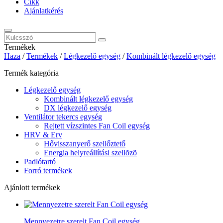
Cikk
Ajánlatkérés
Termékek
Haza
/
Termékek
/
Légkezelő egység
/
Kombinált légkezelő egység
Termék kategória
Légkezelő egység
Kombinált légkezelő egység
DX légkezelő egység
Ventilátor tekercs egység
Rejtett vízszintes Fan Coil egység
HRV & Erv
Hővisszanyerő szellőztető
Energia helyreállítási szellõzõ
Padlótartó
Forró termékek
Ajánlott termékek
Mennyezetre szerelt Fan Coil egység