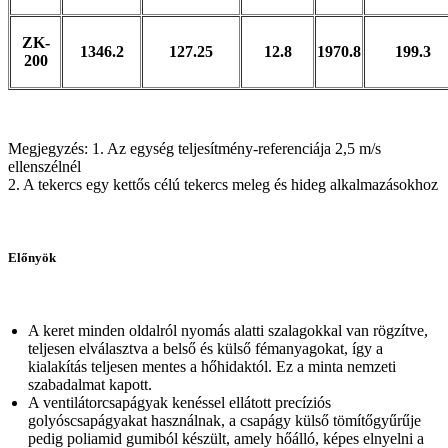
ZK-
1346.2
127.25
12.8
1970.8
199.3
200
Megjegyzés: 1. Az egység teljesítmény-referenciája 2,5 m/s
ellenszélnél
2. A tekercs egy kettős célú tekercs meleg és hideg alkalmazásokhoz
Előnyök
A keret minden oldalról nyomás alatti szalagokkal van rögzítve,
teljesen elválasztva a belső és külső fémanyagokat, így a
kialakítás teljesen mentes a hőhidaktól. Ez a minta nemzeti
szabadalmat kapott.
A ventilátorcsapágyak kenéssel ellátott precíziós
golyóscsapágyakat használnak, a csapágy külső tömítőgyűrűje
pedig poliamid gumiból készült, amely hőálló, képes elnyelni a