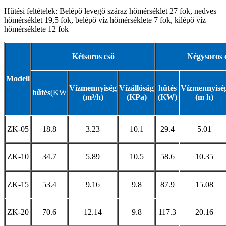
Hűtési feltételek: Belépő levegő száraz hőmérséklet 27 fok, nedves
hőmérséklet 19,5 fok, belépő víz hőmérséklete 7 fok, kilépő víz
hőmérséklete 12 fok
Kétsoros cső
Négysoros 
Modell
Vízmennyiség
Vízállóság
hűtés
Vízmennyisé
hűtés
(KW
(m³/h)
(KPa)
(KW)
(m
h)
ZK-05
18.8
3.23
10.1
29.4
5.01
ZK-10
34.7
5.89
10.5
58.6
10.35
ZK-15
53.4
9.16
9.8
87.9
15.08
ZK-20
70.6
12.14
9.8
117.3
20.16