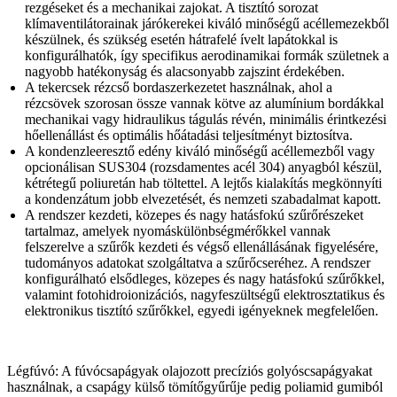
rezgéseket és a mechanikai zajokat. A tisztító sorozat
klímaventilátorainak járókerekei kiváló minőségű acéllemezekből
készülnek, és szükség esetén hátrafelé ívelt lapátokkal is
konfigurálhatók, így specifikus aerodinamikai formák születnek a
nagyobb hatékonyság és alacsonyabb zajszint érdekében.
A tekercsek rézcső bordaszerkezetet használnak, ahol a
rézcsövek szorosan össze vannak kötve az alumínium bordákkal
mechanikai vagy hidraulikus tágulás révén, minimális érintkezési
hőellenállást és optimális hőátadási teljesítményt biztosítva.
A kondenzleeresztő edény kiváló minőségű acéllemezből vagy
opcionálisan SUS304 (rozsdamentes acél 304) anyagból készül,
kétrétegű poliuretán hab töltettel. A lejtős kialakítás megkönnyíti
a kondenzátum jobb elvezetését, és nemzeti szabadalmat kapott.
A rendszer kezdeti, közepes és nagy hatásfokú szűrőrészeket
tartalmaz, amelyek nyomáskülönbségmérőkkel vannak
felszerelve a szűrők kezdeti és végső ellenállásának figyelésére,
tudományos adatokat szolgáltatva a szűrőcseréhez. A rendszer
konfigurálható elsődleges, közepes és nagy hatásfokú szűrőkkel,
valamint fotohidroionizációs, nagyfeszültségű elektrosztatikus és
elektronikus tisztító szűrőkkel, egyedi igényeknek megfelelően.
Légfúvó: A fúvócsapágyak olajozott precíziós golyóscsapágyakat
használnak, a csapágy külső tömítőgyűrűje pedig poliamid gumiból