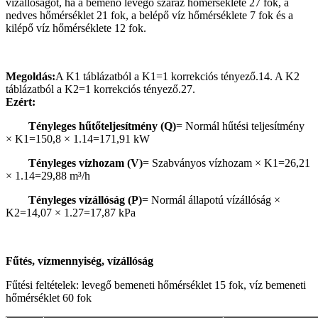
vízállóságot, ha a bemenő levegő száraz hőmérséklete 27 fok, a
nedves hőmérséklet 21 fok, a belépő víz hőmérséklete 7 fok és a
kilépő víz hőmérséklete 12 fok.
Megoldás:
A K1 táblázatból a K1=1 korrekciós tényező.14. A K2
táblázatból a K2=1 korrekciós tényező.27.
Ezért:
Tényleges hűtőteljesítmény (Q)
= Normál hűtési teljesítmény
× K1=150,8 × 1.14=171,91 kW
Tényleges vízhozam (V)
= Szabványos vízhozam × K1=26,21
× 1.14=29,88 m³/h
Tényleges vízállóság (P)
= Normál állapotú vízállóság ×
K2=14,07 × 1.27=17,87 kPa
Fűtés, vízmennyiség, vízállóság
Fűtési feltételek: levegő bemeneti hőmérséklet 15 fok, víz bemeneti
hőmérséklet 60 fok