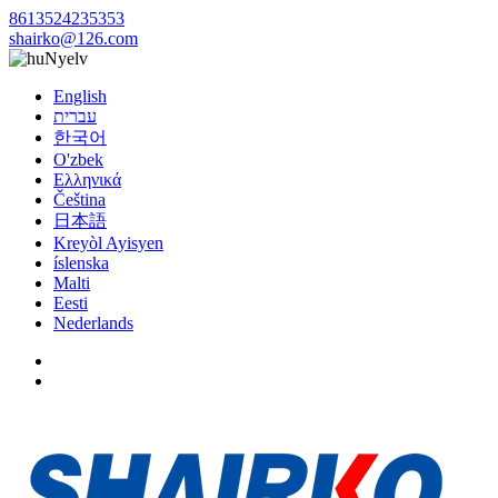
8613524235353
shairko@126.com
Nyelv
English
עברית
한국어
O'zbek
Ελληνικά
Čeština
日本語
Kreyòl Ayisyen
íslenska
Malti
Eesti
Nederlands