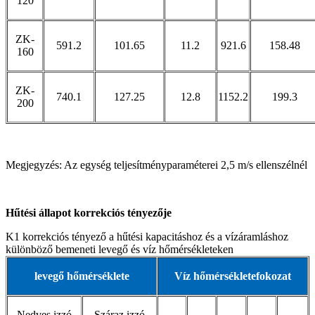
120
ZK-
591.2
101.65
11.2
921.6
158.48
160
ZK-
740.1
127.25
12.8
1152.2
199.3
200
Megjegyzés: Az egység teljesítményparaméterei 2,5 m/s ellenszélnél
Hűtési állapot korrekciós tényezője
K1 korrekciós tényező a hűtési kapacitáshoz és a vízáramláshoz
különböző bemeneti levegő és víz hőmérsékleteken
levegő hőmérséklete
Víz hőmérséklete
fokozat
Nedves izzó
Száraz izzó