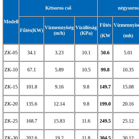
Kétsoros cső
négysoros
Modell
Fűtés
Vízmennyis
Vízmennyiség
Vízállóság
Fűtés(
KW
)
(m/h)
(KPa)
(KW
(mh)
ZK-05
34.1
3.23
10.1
50.6
5.01
ZK-10
67.1
5.89
10.5
99.8
10.35
ZK-15
101.8
9.16
9.8
149.7
15.08
ZK-20
135.6
12.14
9.8
199.0
20.16
ZK-25
168.7
15.83
11.6
249.5
25.12
ZK-30
202.6
19.2
11.8
304.5
30.12