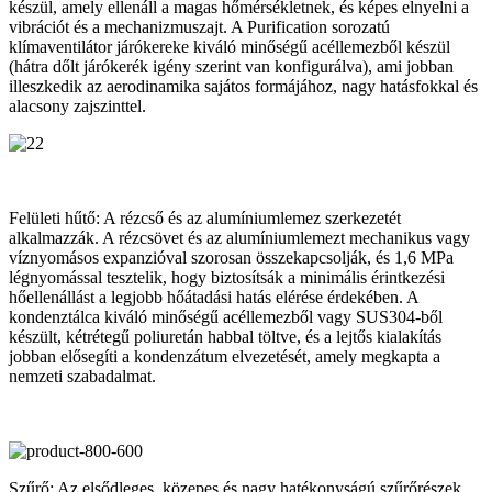
készül, amely ellenáll a magas hőmérsékletnek, és képes elnyelni a
vibrációt és a mechanizmuszajt. A Purification sorozatú
klímaventilátor járókereke kiváló minőségű acéllemezből készül
(hátra dőlt járókerék igény szerint van konfigurálva), ami jobban
illeszkedik az aerodinamika sajátos formájához, nagy hatásfokkal és
alacsony zajszinttel.
Felületi hűtő: A rézcső és az alumíniumlemez szerkezetét
alkalmazzák. A rézcsövet és az alumíniumlemezt mechanikus vagy
víznyomásos expanzióval szorosan összekapcsolják, és 1,6 MPa
légnyomással tesztelik, hogy biztosítsák a minimális érintkezési
hőellenállást a legjobb hőátadási hatás elérése érdekében. A
kondenztálca kiváló minőségű acéllemezből vagy SUS304-ből
készült, kétrétegű poliuretán habbal töltve, és a lejtős kialakítás
jobban elősegíti a kondenzátum elvezetését, amely megkapta a
nemzeti szabadalmat.
Szűrő: Az elsődleges, közepes és nagy hatékonyságú szűrőrészek