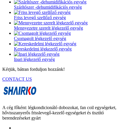
Szárítószer -dehumidifikációs egység
Friss levegő szellőző egység
Mennyezetre szerelt légkezelő egység
Csomagolt légkezelő egység
Kereskedelmi légkezelő egység
Ipari légkezelő egység
Kérjük, bátran forduljon hozzánk!
CONTACT US
A cég főként: légkondicionáló dobozokat, fan coil egységeket,
hővisszanyerős frisslevegő-kezelő egységeket és tisztító
berendezéseket gyárt