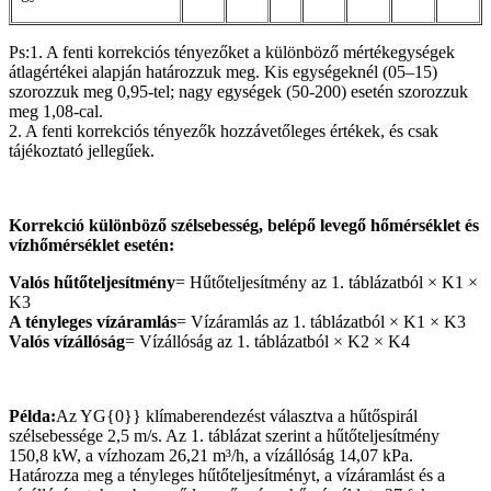
Ps:1. A fenti korrekciós tényezőket a különböző mértékegységek
átlagértékei alapján határozzuk meg. Kis egységeknél (05–15)
szorozzuk meg 0,95-tel; nagy egységek (50-200) esetén szorozzuk
meg 1,08-cal.
2. A fenti korrekciós tényezők hozzávetőleges értékek, és csak
tájékoztató jellegűek.
Korrekció különböző szélsebesség, belépő levegő hőmérséklet és
vízhőmérséklet esetén:
Valós hűtőteljesítmény
= Hűtőteljesítmény az 1. táblázatból × K1 ×
K3
A tényleges vízáramlás
= Vízáramlás az 1. táblázatból × K1 × K3
Valós vízállóság
= Vízállóság az 1. táblázatból × K2 × K4
Példa:
Az YG{0}} klímaberendezést választva a hűtőspirál
szélsebessége 2,5 m/s. Az 1. táblázat szerint a hűtőteljesítmény
150,8 kW, a vízhozam 26,21 m³/h, a vízállóság 14,07 kPa.
Határozza meg a tényleges hűtőteljesítményt, a vízáramlást és a