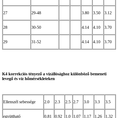
27
29-48
3.80
3.50
3.12
28
30-50
4.14
4.10
3.70
29
31-52
4.14
4.10
3.70
K4 korrekciós tényező a vízállósághoz különböző bemeneti
levegő és víz hőmérsékleteken
Ellenszél sebessége
2.0
2.3
2.5
2.7
3.0
3.3
3.5
együttható
0.81
0.92
1.0
1.07
1.17
1.26
1.32